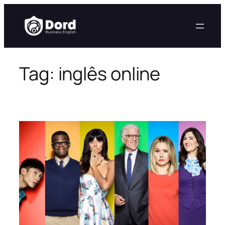
Pular
para
o
conteúdo
Tag:
inglês online