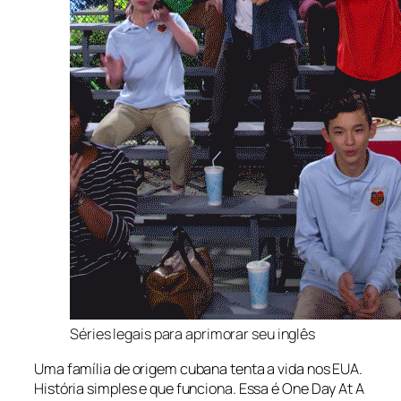
Séries legais para aprimorar seu inglês
Uma família de origem cubana tenta a vida nos EUA.
História simples e que funciona. Essa é
One Day At A