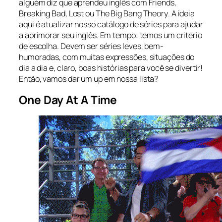
alguém diz que aprendeu inglês com
Friends,
Breaking Bad, Lost
ou
The Big Bang Theory
. A ideia
aqui é atualizar nosso catálogo de séries para ajudar
a aprimorar seu inglês. Em tempo: temos um critério
de escolha. Devem ser séries leves, bem-
humoradas, com muitas expressões, situações do
dia a dia e, claro, boas histórias para você se divertir!
Então, vamos dar um
up
em nossa lista?
One Day At A Time