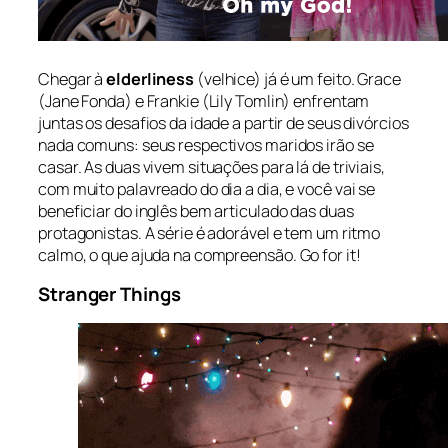
.
Chegar à
elderliness
(velhice)
já é um feito. Grace
(Jane Fonda) e Frankie (Lily Tomlin) enfrentam
juntas os desafios da idade a partir de seus divórcios
nada comuns: seus respectivos maridos irão se
casar. As duas vivem situações para lá de triviais,
com muito palavreado do dia a dia, e você vai se
beneficiar do inglês bem articulado das duas
protagonistas. A série é adorável e tem um ritmo
calmo, o que ajuda na compreensão.
Go for it!
Stranger Things