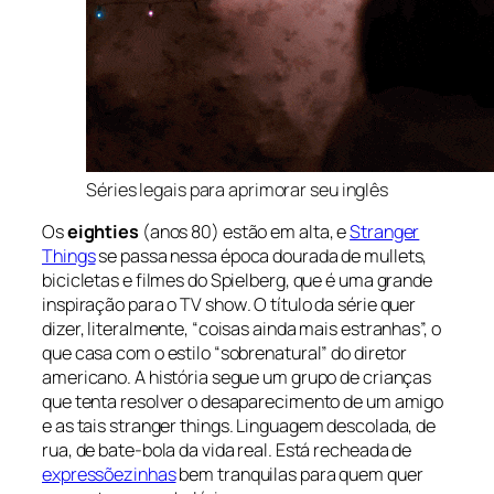
Séries legais para aprimorar seu inglês
Os
eighties
(anos 80)
estão em alta, e
Stranger
Things
se passa nessa época dourada de mullets,
bicicletas e filmes do Spielberg, que é uma grande
inspiração para o
TV show
. O título da série quer
dizer, literalmente, “coisas ainda mais estranhas”, o
que casa com o estilo “sobrenatural” do diretor
americano. A história segue um grupo de crianças
que tenta resolver o desaparecimento de um amigo
e as tais
stranger things
. Linguagem descolada, de
rua, de bate-bola da vida real. Está recheada de
expressõezinhas
bem tranquilas para quem quer