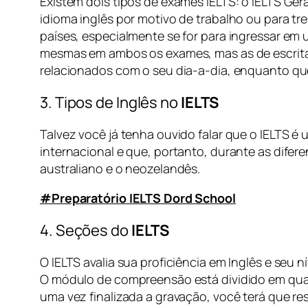
Existem dois tipos de exames IELTS: o IELTS Ger
idioma inglês por motivo de trabalho ou para 
países, especialmente se for para ingressar e
mesmas em ambos os exames, mas as de escrita e 
relacionados com o seu dia-a-dia, enquanto que
3. Tipos de Inglês no
IELTS
Talvez você já tenha ouvido falar que o IELTS é
internacional e que, portanto, durante as difer
australiano e o neozelandês.
#Preparatório IELTS Dord School
4. Seções do
IELTS
O IELTS avalia sua proficiência em Inglês e seu
O módulo de compreensão está dividido em quat
uma vez finalizada a gravação, você terá que r