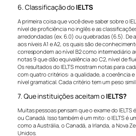
6. Classificação do
IELTS
A primeira coisa que você deve saber sobre o I
nível de proficiência no inglês e as classificaçõ
arredondadas (ex. 6.0) ou quebradas (6.5). De
aos níveis A1 e A2, os quais são de conhecimento
correspondem ao nível B2 como intermediário av
notas 9 que dão equivalência ao C2, nível de flu
Os resultados do IELTS mostram notas para cad
com quatro critérios: a qualidade, a coerência e
nível gramatical. Cada critério tem um peso simi
7. Que instituições aceitam o
IELTS?
Muitas pessoas pensam que o exame do IELTS é 
ou Canadá. Isso também é um mito: o IELTS é um
como a Austrália, o Canadá, a Irlanda, a Nova Z
Unidos.