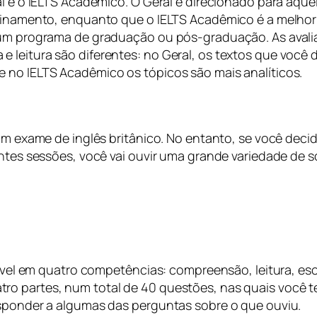
al e o IELTS Acadêmico. O Geral é direcionado para aqu
treinamento, enquanto que o IELTS Acadêmico é a melho
m um programa de graduação ou pós-graduação. As ava
leitura são diferentes: no Geral, os textos que você d
 no IELTS Acadêmico os tópicos são mais analíticos.
 um exame de inglês britânico. No entanto, se você deci
entes sessões, você vai ouvir uma grande variedade de 
 nível em quatro competências: compreensão, leitura, es
ro partes, num total de 40 questões, nas quais você t
esponder a algumas das perguntas sobre o que ouviu.