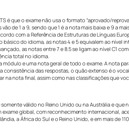
ELTS é que o exame não usa o formato “aprovado/reprova
es vão de 1 a 9, sendo que 1 é a nota mais baixa e 9 a m
 acordo com a Referência de Estruturas de Línguas Eur
 básico do idioma, as notas 4 e 5 equivalem ao nível int
ançado, as notas entre 7 e 8.5 se ligam ao nível C1 c
ência total no idioma.
a módulo e uma nota geral de todo o exame. A nota pa
 a consistência das respostas, o quão extenso é o vocab
lar na nota final, assim como nas classificações que vo
somente válido no Reino Unido ou na Austrália e que 
 exame global, com reconhecimento internacional, acei
elândia, a África do Sul e o Reino Unido, e em mais de 1