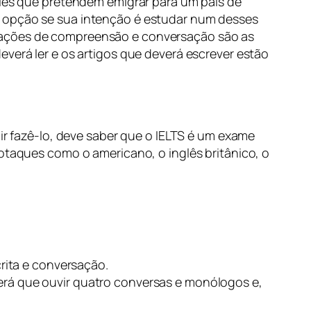
eles que pretendem emigrar para um país de
r opção se sua intenção é estudar num desses
liações de compreensão e conversação são as
everá ler e os artigos que deverá escrever estão
dir fazê-lo, deve saber que o IELTS é um exame
sotaques como o americano, o inglês britânico, o
crita e conversação.
erá que ouvir quatro conversas e monólogos e,