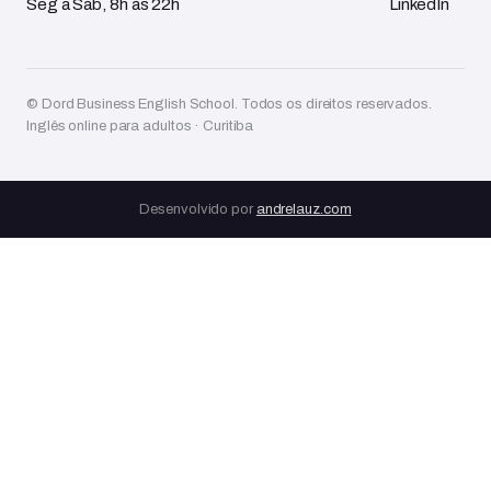
Seg a Sáb, 8h às 22h
LinkedIn
© Dord Business English School. Todos os direitos reservados.
Inglês online para adultos · Curitiba
Desenvolvido por
andrelauz.com