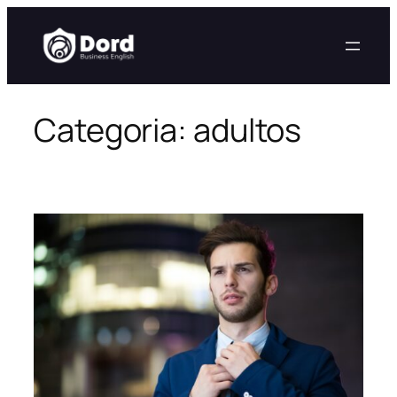
Pular
para
o
conteúdo
Categoria:
adultos