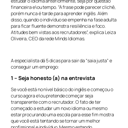
estudar o idioma anteriormente, seja por questão
financeira e\ou tempo. “A frase pode parecer clichê,
porém nunca é tarde para aprender inglês. Além
disso, quando o indivíduo se empenha na fase adulta
para ficar fluente demonstra resiliência e foco.
Atitudes bem vistas aos recrutadores”, explica Leiza
Oliveira, CEO da rede Minds Idiomas.
A especialista dá 5 dicas para sair da “saia justa” e
conseguir um emprego:
1 – Seja honesto (a) na entrevista
Se você está no nível básico do inglês e começou o
curso agora e\ou pretende começar seja
transparente com o recrutador. O fato de ter
começado a estudar um novo idioma ou mesmo
estar procurando uma escola para esse fim mostra
que você está tentando se tornar um melhor
profissional e indivíduo. Mesmo estando