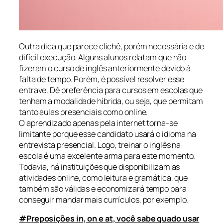
Outra dica que parece clichê, porém necessária e de
difícil execução. Alguns alunos relatam que não
fizeram o curso de inglês anteriormente devido à
falta de tempo. Porém, é possível resolver esse
entrave. Dê preferência para cursos em escolas que
tenham a modalidade híbrida, ou seja, que permitam
tanto aulas presenciais como online.
O aprendizado apenas pela internet torna-se
limitante porque esse candidato usará o idioma na
entrevista presencial. Logo, treinar o inglês na
escola é uma excelente arma para este momento.
Todavia, há instituições que disponibilizam as
atividades online, como leitura e gramática, que
também são válidas e economizará tempo para
conseguir mandar mais currículos, por exemplo.
#Preposições in, on e at, você sabe quado usar